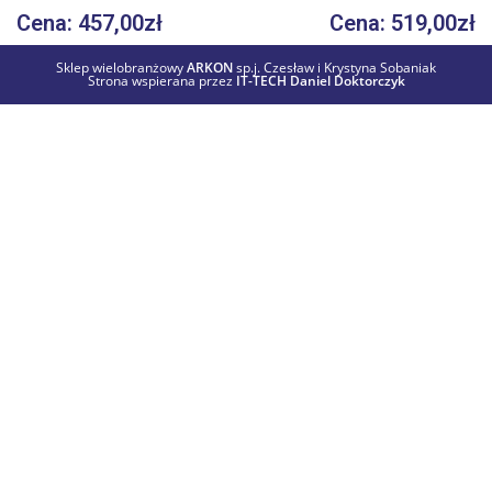
Cena: 457,00zł
Cena: 519,00zł
Sklep wielobranżowy
ARKON
sp.j. Czesław i Krystyna Sobaniak
Strona wspierana przez
IT-TECH Daniel Doktorczyk