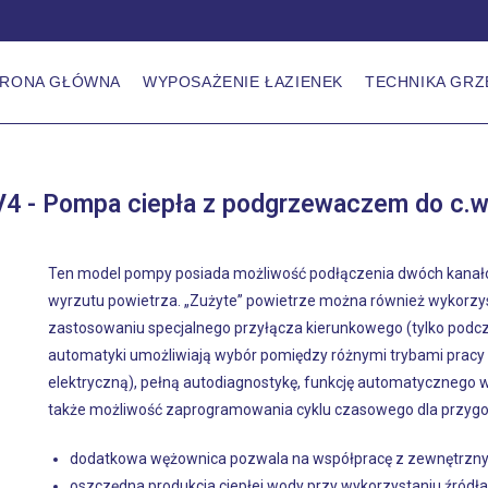
TRONA GŁÓWNA
WYPOSAŻENIE ŁAZIENEK
TECHNIKA GR
 Pompa ciepła z podgrzewaczem do c.w.
Ten model pompy posiada możliwość podłączenia dwóch kanałów
wyrzutu powietrza. „Zużyte” powietrze można również wykorzy
zastosowaniu specjalnego przyłącza kierunkowego (tylko podc
automatyki umożliwiają wybór pomiędzy różnymi trybami prac
elektryczną), pełną autodiagnostykę, funkcję automatycznego w
także możliwość zaprogramowania cyklu czasowego dla przygot
dodatkowa wężownica pozwala na współpracę z zewnętrzny
oszczędna produkcja ciepłej wody przy wykorzystaniu źródła