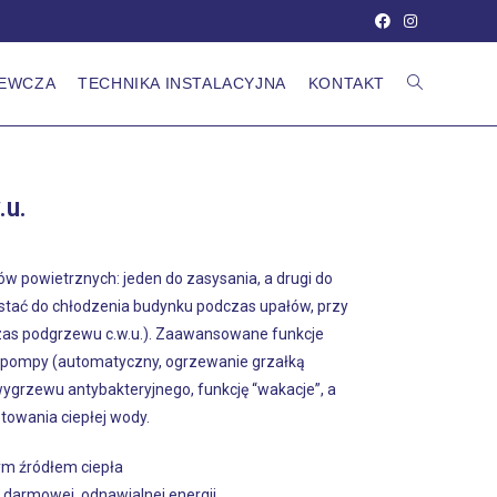
ZEWCZA
TECHNIKA INSTALACYJNA
KONTAKT
u.
 powietrznych: jeden do zasysania, a drugi do
stać do chłodzenia budynku podczas upałów, przy
zas podgrzewu c.w.u.). Zaawansowane funkcje
y pompy (automatyczny, ogrzewanie grzałką
ygrzewu antybakteryjnego, funkcję “wakacje”, a
owania ciepłej wody.
m źródłem ciepła
 darmowej, odnawialnej energii