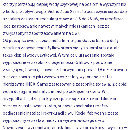
którzy potrzebują ciepłej wody użytkowej na poziomie wyższym niż
z kotła przepływowego. Victrix Zeus 25 może poszczycić się bardzo
szerokim zakresem modulacji mocy od 3,5 do 25 kW, co umożliwia
jego zastosowanie nawet w małych mieszkaniach, lecz ze
zwiększonym zapotrzebowaniem na c.w.u.
Od początku swojej działalności Immergas kładzie bardzo duży
nacisk na zapewnienie użytkownikom nie tylko komfortu c.o. ale,
także ciepłej wody użytkowej. W tym celu urządzenie zostało
wyposażone w zasobnik o pojemności 45 litrów z podwójnie
zwiniętą wężownicą o powierzchni wymiany ponad 0,8 m². Zarówno
płaszcz zbiornika jak i wężownica zostały wykonane ze stali
nierdzewnej INOX. Samo zastosowanie zasobnika sprawia, iż ciepła
woda dostępna jest natychmiast po odkręceniu kranu. W
przypadkach, gdzie punkty czerpalne są znacznie oddalone od
miejsca zainstalowania kotła, budowa zasobnika umożliwi
podłączenie instalacji recyrkulacji c.w.u. Kocioł fabrycznie został
wyposazony w zestaw naczynia wyrównawczego c.w.u.
Nowoczesne wzornictwo, smukła linia oraz kompaktowe wymiary –