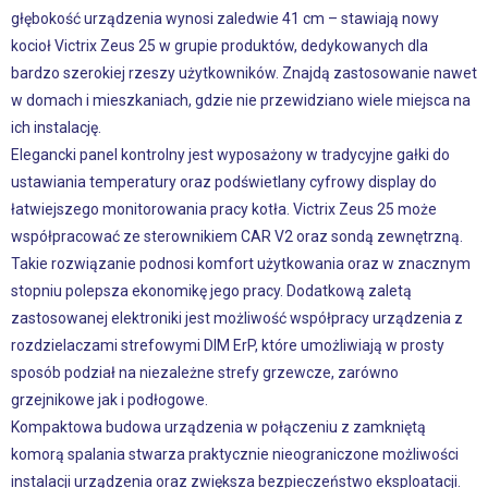
głębokość urządzenia wynosi zaledwie 41 cm – stawiają nowy
kocioł Victrix Zeus 25 w grupie produktów, dedykowanych dla
bardzo szerokiej rzeszy użytkowników. Znajdą zastosowanie nawet
w domach i mieszkaniach, gdzie nie przewidziano wiele miejsca na
ich instalację.
Elegancki panel kontrolny jest wyposażony w tradycyjne gałki do
ustawiania temperatury oraz podświetlany cyfrowy display do
łatwiejszego monitorowania pracy kotła. Victrix Zeus 25 może
współpracować ze sterownikiem CAR V2 oraz sondą zewnętrzną.
Takie rozwiązanie podnosi komfort użytkowania oraz w znacznym
stopniu polepsza ekonomikę jego pracy. Dodatkową zaletą
zastosowanej elektroniki jest możliwość współpracy urządzenia z
rozdzielaczami strefowymi DIM ErP, które umożliwiają w prosty
sposób podział na niezależne strefy grzewcze, zarówno
grzejnikowe jak i podłogowe.
Kompaktowa budowa urządzenia w połączeniu z zamkniętą
komorą spalania stwarza praktycznie nieograniczone możliwości
instalacji urządzenia oraz zwiększa bezpieczeństwo eksploatacji.