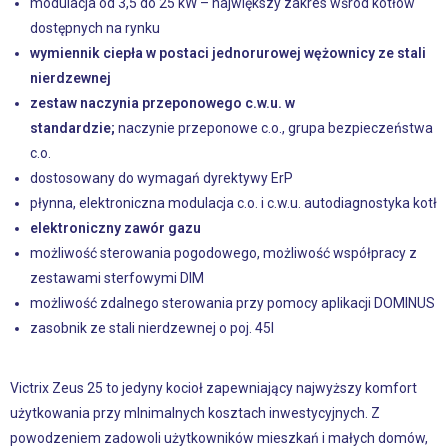
modulacja od 3,5 do 25 kW – największy zakres wśród kotłów
dostępnych na rynku
wymiennik ciepła w postaci jednorurowej wężownicy ze stali
nierdzewnej
zestaw naczynia przeponowego c.w.u. w
standardzie;
naczynie przeponowe c.o., grupa bezpieczeństwa
c.o.
dostosowany do wymagań dyrektywy ErP
płynna, elektroniczna modulacja c.o. i c.w.u. autodiagnostyka kotł
elektroniczny zawór gazu
możliwość sterowania pogodowego, możliwość współpracy z
zestawami sterfowymi DIM
możliwość zdalnego sterowania przy pomocy aplikacji DOMINUS
zasobnik ze stali nierdzewnej o poj. 45l
Victrix Zeus 25 to jedyny kocioł zapewniający najwyższy komfort
użytkowania przy mInimalnych kosztach inwestycyjnych. Z
powodzeniem zadowoli użytkowników mieszkań i małych domów,