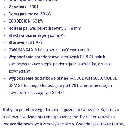
Zasobnik:
630 L
Dostępne moce:
60 kW
ECODESIGN:
60 kW
Rodzaj paliwa:
pellet drzewny 6 – 8 mm
Efektywność energetyczna:
A+
Sterownik:
ST 978
GWARANCJA:
5 lat na szczelność wymiennika
Wyposażenie standardowe:
sterownik ST 978, palnik
samoczyszczący, stopki poziomujące, zapalarka, czujnik
zewnętrzny
Wyposażenie dodatkowe płatne:
MODUŁ WIFI 5060, MODUŁ
GSM ST 65, regulator pokojowy ST 281, sterownie drugim
zaworem mieszającym ST 431
Kotły na pellet
to wygodne i ekologiczne rozwiązanie. Są bardzo
skuteczne w działaniu i energooszczędne. Dzięki temu szybko
zwraca się inwestycja w nowy kocioł c.o. Wygodna jest także forma,