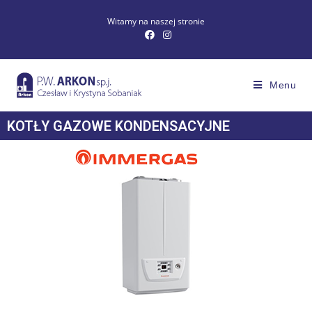
Witamy na naszej stronie
Menu
KOTŁY GAZOWE KONDENSACYJNE