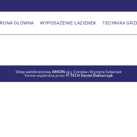
TRONA GŁÓWNA
WYPOSAŻENIE ŁAZIENEK
TECHNIKA GR
Sklep wielobranżowy
ARKON
sp.j. Czesław i Krystyna Sobaniak
Strona wspierana przez
IT-TECH Daniel Doktorczyk